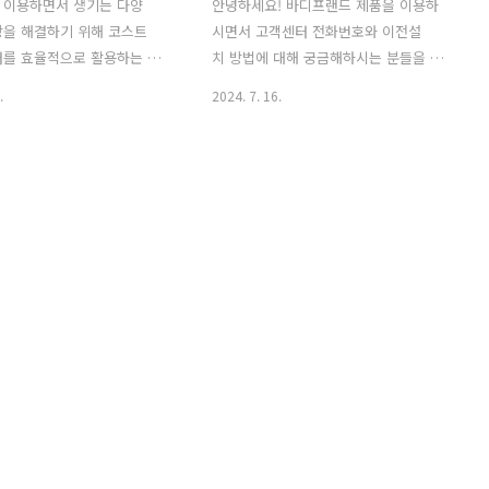
 이용하면서 생기는 다양
안녕하세요! 바디프랜드 제품을 이용하
항을 해결하기 위해 코스트
시면서 고객센터 전화번호와 이전설
터를 효율적으로 활용하는 방
치 방법에 대해 궁금해하시는 분들을 위
 알아보겠습니다. 코스트코
해 자세한 정보를 준비했습니다. 이 포스
.
2024. 7. 16.
로 많은 매장을 운영하며, 다
팅을 통해 바디프랜드의 다양한 서비스
 서비스를 제공하고 있습니
와 함께 관련 정보를 제공하겠습니다. 바
글에서는 코스트코 고객센터
디프랜드 고객센터 전화번호와 운영시간
, 운영시간, 주요 문의사
바디프랜드 고객센터 전화번호는 02-
 고객센터를 통해 자주 묻
3448-8980입니다. 이 번호를 통해 다양
 대해 자세히 설명드리겠습니
한 제품에 대한 AS 신청, 이전설치, 분해
코 고객센터 전화번호와 운영
조립 등의 상담을 받을 수 있습니다. 고
트코 고객센터는 고객의 다양
객센터의 운영시간은 평일 오전 9시부
항을 신속하게 처리하기 위해
터 오후 6시까지이며, 점심시간은 12시
 1899-9900을 운영하고 있
부터 1시까지입니다. 주말과 공휴일에
 번호는 매장 관련 문의, 온라인
는 운영하지 않으니 이 점 유의하시기 바
문의 등 모든 종류의 문의를 처
랍니다.바디프랜드 고객센터 이용 방법전
습니다. 고객센터는 오전 9시부
화 상담: 02-3448-8980으로 전화하여
까지 운영되며, 매년 1월 1일,
AS 신청, 이전설치, 분해조립 등 다양한
 당일은 휴무입니다..
문의를 할 수 ..