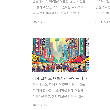
안녕하세요, 여러분! 오늘은 많은 사람들
코스트코를
이 놓치고 있는 카드포인트를 효과적으
한 문의사
로 통합조회하고 현금화하는 방법에 대
코 고객센
해 알아보겠습니다. 카드포인트 통합조
법에 대해
2024. 7. 18.
2024. 7. 17
회는 여러 카드사의 포인트를 한눈에 확
는 전국적으
인하고, 필요한 경우 현금화할 수 있
양한 고객
는 매우 유용한 서비스입니다. 특히, 카
다. 이번 
드포인트의 유효기간이 지나기 전에 현
의 전화번호
금화하여 알뜰하게 사용하는 방법을 소
항, 그리고
개해드릴게요. 카드포인트 통합조회란?
는 질문에
카드포인트 통합조회는 여신금융협회에
다. 코스트
서 제공하는 서비스로, 여러 카드사에 분
시간 코스
산된 포인트를 한 번에 조회할 수 있는 시
한 문의사
김제 교차로 벼룩시장 구인구직 정보와 활용법
스템입니다. 이 서비스를 통해 각 카드사
대표 전화번호
의 잔여 포인트, 소멸예정 포인트 등을 확
습니다. 이
안녕하세요, 김제 지역 주민 여러분! 오늘
인할 수 있으며, 필요한 경우 해당 포인트
쇼핑 관련 
은 김제 교차로 벼룩시장을 통해 어떻게
를 현금화하거나 기부할 수 있습니다. 카
리할 수 있
일자리를 찾고 생활 정보를 얻을 수 있는
드포인트 통합조회 방법 1. 여신금융협회
터 오후 9시
지 자세히 알아보는 시간을 가져보겠습니
2024. 7. 12.
사이트 접속먼저 여신금융협..
설날, 추석
다. 김제 교차로 벼룩시장은 김제시 전역