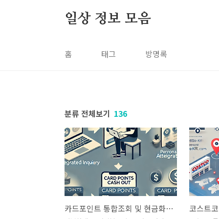
본문 바로가기
일상 정보 모음
홈
태그
방명록
분류 전체보기
136
카드포인트 통합조회 및 현금화 방법 완벽 가이드