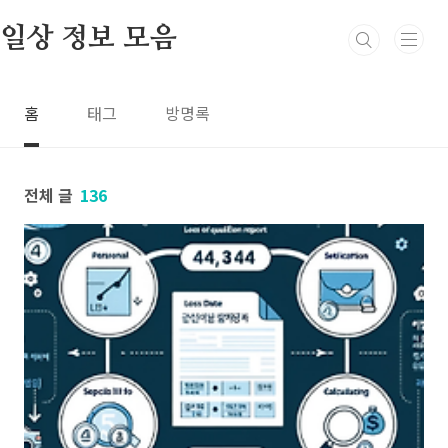
본문 바로가기
일상 정보 모음
홈
태그
방명록
전체 글
136