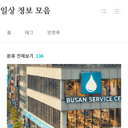
본문 바로가기
일상 정보 모음
홈
태그
방명록
분류 전체보기
136