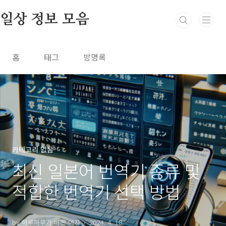
본문 바로가기
일상 정보 모음
홈
태그
방명록
카테고리 없음
최신 일본어 번역기 종류 및
적합한 번역기 선택 방법
by 하루하루가 바쁜 여자
2024. 4. 18.