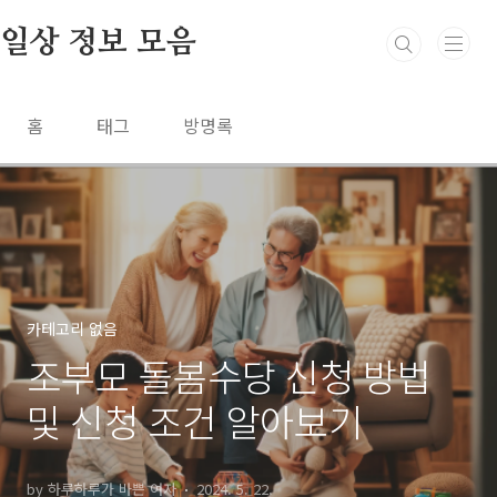
본문 바로가기
일상 정보 모음
홈
태그
방명록
카테고리 없음
조부모 돌봄수당 신청 방법
및 신청 조건 알아보기
by 하루하루가 바쁜 여자
2024. 5. 22.